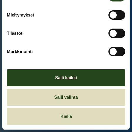
Mieltymykset
Et ole kirjautunut sisään.
Kirjaudu sisään
Tilastot
Markkinointi
Salli kaikki
Salli valinta
Kiellä