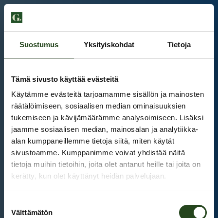
Suostumus
Yksityiskohdat
Tietoja
Tämä sivusto käyttää evästeitä
Käytämme evästeitä tarjoamamme sisällön ja mainosten
räätälöimiseen, sosiaalisen median ominaisuuksien
tukemiseen ja kävijämäärämme analysoimiseen. Lisäksi
jaamme sosiaalisen median, mainosalan ja analytiikka-
alan kumppaneillemme tietoja siitä, miten käytät
sivustoamme. Kumppanimme voivat yhdistää näitä
tietoja muihin tietoihin, joita olet antanut heille tai joita on
kerätty, kun olet käyttänyt heidän palvelujaan.
Kauppakeskus Grani
Suostumuksen
Intranet
Välttämätön
valinta