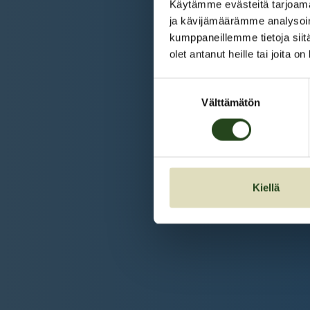
Käytämme evästeitä tarjoama
ja kävijämäärämme analysoim
kumppaneillemme tietoja siitä
olet antanut heille tai joita o
Suostumuksen
Välttämätön
valinta
Kiellä