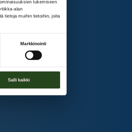
 ominaisuuksien tukemiseen
tiikka-alan
ietoja muihin tietoihin, joita
Markkinointi
Salli kaikki