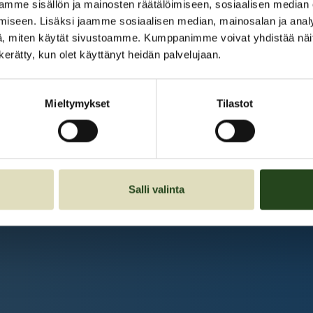
Kauppakeskus Grani
mme sisällön ja mainosten räätälöimiseen, sosiaalisen median
iseen. Lisäksi jaamme sosiaalisen median, mainosalan ja analy
Intranet
, miten käytät sivustoamme. Kumppanimme voivat yhdistää näitä t
n kerätty, kun olet käyttänyt heidän palvelujaan.
Et ole kirjautunut sisään.
Kirjaudu sisään
Mieltymykset
Tilastot
Salli valinta