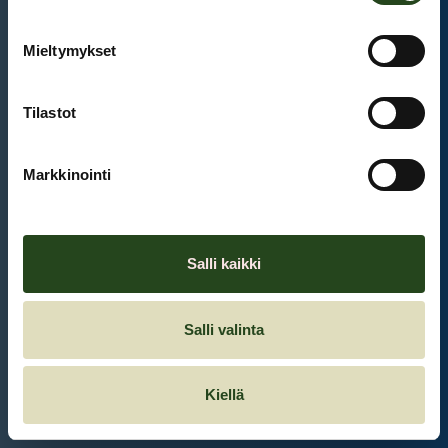
Mieltymykset
Et ole kirjautunut sisään.
Kirjaudu sisään
Tilastot
Markkinointi
Salli kaikki
Salli valinta
Kiellä