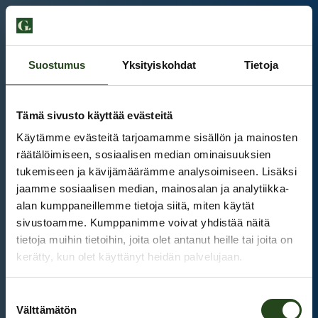
Suostumus
Yksityiskohdat
Tietoja
Tämä sivusto käyttää evästeitä
Käytämme evästeitä tarjoamamme sisällön ja mainosten
räätälöimiseen, sosiaalisen median ominaisuuksien
tukemiseen ja kävijämäärämme analysoimiseen. Lisäksi
jaamme sosiaalisen median, mainosalan ja analytiikka-
alan kumppaneillemme tietoja siitä, miten käytät
sivustoamme. Kumppanimme voivat yhdistää näitä
tietoja muihin tietoihin, joita olet antanut heille tai joita on
kerätty, kun olet käyttänyt heidän palvelujaan.
Kauppakeskus Grani
Suostumuksen
Intranet
Välttämätön
valinta