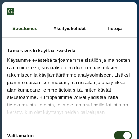
Suostumus
Yksityiskohdat
Tietoja
Tämä sivusto käyttää evästeitä
Käytämme evästeitä tarjoamamme sisällön ja mainosten
räätälöimiseen, sosiaalisen median ominaisuuksien
tukemiseen ja kävijämäärämme analysoimiseen. Lisäksi
jaamme sosiaalisen median, mainosalan ja analytiikka-
alan kumppaneillemme tietoja siitä, miten käytät
sivustoamme. Kumppanimme voivat yhdistää näitä
tietoja muihin tietoihin, joita olet antanut heille tai joita on
kerätty, kun olet käyttänyt heidän palvelujaan.
Kauppakeskus Grani
Suostumuksen
Intranet
Välttämätön
valinta