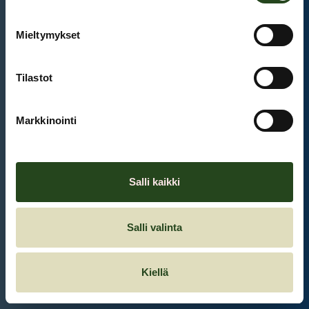
Mieltymykset
Et ole kirjautunut sisään.
Kirjaudu sisään
Tilastot
Markkinointi
Salli kaikki
Salli valinta
Kiellä