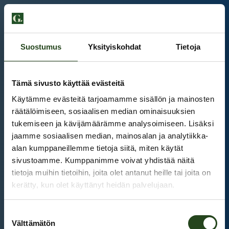
Suostumus
Yksityiskohdat
Tietoja
Tämä sivusto käyttää evästeitä
Käytämme evästeitä tarjoamamme sisällön ja mainosten
räätälöimiseen, sosiaalisen median ominaisuuksien
tukemiseen ja kävijämäärämme analysoimiseen. Lisäksi
jaamme sosiaalisen median, mainosalan ja analytiikka-
alan kumppaneillemme tietoja siitä, miten käytät
sivustoamme. Kumppanimme voivat yhdistää näitä
tietoja muihin tietoihin, joita olet antanut heille tai joita on
kerätty, kun olet käyttänyt heidän palvelujaan.
Kauppakeskus Grani
Suostumuksen
Intranet
Välttämätön
valinta