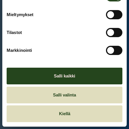
Mieltymykset
Et ole kirjautunut sisään.
Kirjaudu sisään
Tilastot
Markkinointi
Salli kaikki
Salli valinta
Kiellä