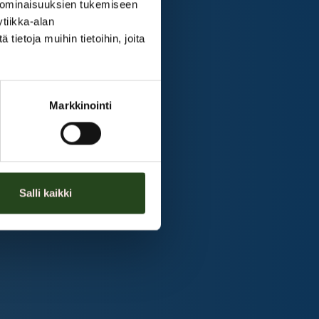
 ominaisuuksien tukemiseen
tiikka-alan
ietoja muihin tietoihin, joita
Markkinointi
Salli kaikki