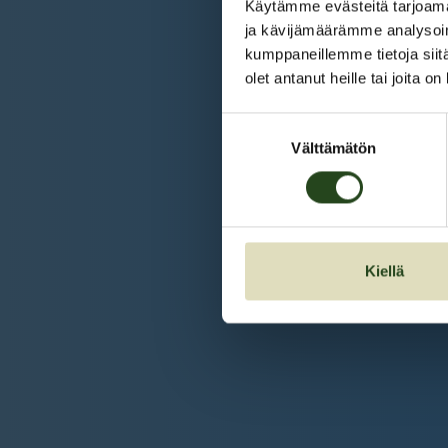
Käytämme evästeitä tarjoama
ja kävijämäärämme analysoim
kumppaneillemme tietoja siitä
olet antanut heille tai joita o
Suostumuksen
Välttämätön
valinta
Kiellä