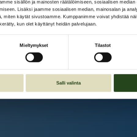
Kauppakeskus Grani
mme sisällön ja mainosten räätälöimiseen, sosiaalisen median
iseen. Lisäksi jaamme sosiaalisen median, mainosalan ja analy
Intranet
, miten käytät sivustoamme. Kumppanimme voivat yhdistää näitä t
n kerätty, kun olet käyttänyt heidän palvelujaan.
Et ole kirjautunut sisään.
Kirjaudu sisään
Mieltymykset
Tilastot
Salli valinta