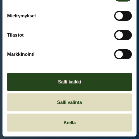
Mieltymykset
Et ole kirjautunut sisään.
Kirjaudu sisään
Tilastot
Markkinointi
Salli kaikki
Salli valinta
Kiellä