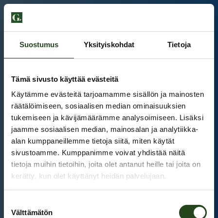
Suostumus
Yksityiskohdat
Tietoja
Tämä sivusto käyttää evästeitä
Käytämme evästeitä tarjoamamme sisällön ja mainosten
räätälöimiseen, sosiaalisen median ominaisuuksien
tukemiseen ja kävijämäärämme analysoimiseen. Lisäksi
jaamme sosiaalisen median, mainosalan ja analytiikka-
alan kumppaneillemme tietoja siitä, miten käytät
sivustoamme. Kumppanimme voivat yhdistää näitä
tietoja muihin tietoihin, joita olet antanut heille tai joita on
kerätty, kun olet käyttänyt heidän palvelujaan.
Kauppakeskus Grani
Suostumuksen
Intranet
Välttämätön
valinta