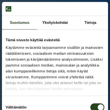
Suostumus
Yksityiskohdat
Tietoja
Tämä sivusto käyttää evästeitä
Käytämme evästeitä tarjoamamme sisällön ja mainosten
räätälöimiseen, sosiaalisen median ominaisuuksien
tukemiseen ja kävijämäärämme analysoimiseen. Lisäksi
jaamme sosiaalisen median, mainosalan ja analytiikka-
alan kumppaneillemme tietoja siitä, miten käytät
sivustoamme. Kumppanimme voivat yhdistää näitä
tietoja muihin tietoihin, joita olet antanut heille tai joita on
kerätty, kun olet käyttänyt heidän palvelujaan.
Kauppakeskus Grani
Suostumuksen
Intranet
Välttämätön
valinta