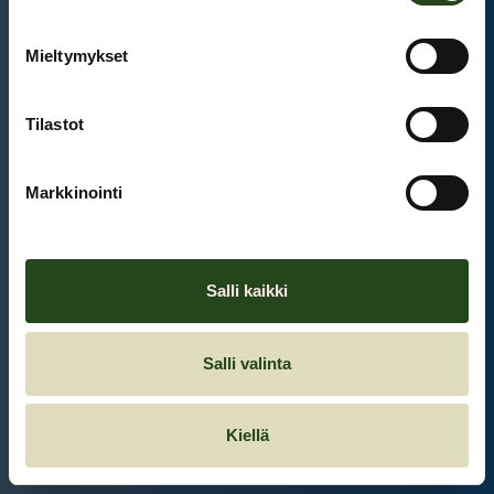
Mieltymykset
Et ole kirjautunut sisään.
Kirjaudu sisään
Tilastot
Markkinointi
Salli kaikki
Salli valinta
Kiellä