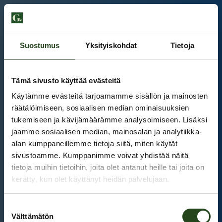
Suostumus
Yksityiskohdat
Tietoja
Tämä sivusto käyttää evästeitä
Käytämme evästeitä tarjoamamme sisällön ja mainosten
räätälöimiseen, sosiaalisen median ominaisuuksien
tukemiseen ja kävijämäärämme analysoimiseen. Lisäksi
jaamme sosiaalisen median, mainosalan ja analytiikka-
alan kumppaneillemme tietoja siitä, miten käytät
sivustoamme. Kumppanimme voivat yhdistää näitä
tietoja muihin tietoihin, joita olet antanut heille tai joita on
kerätty, kun olet käyttänyt heidän palvelujaan.
Kauppakeskus Grani
Suostumuksen
Intranet
Välttämätön
valinta