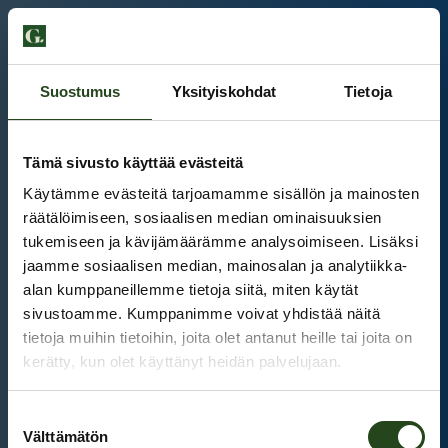
Suostumus
Yksityiskohdat
Tietoja
Tämä sivusto käyttää evästeitä
Käytämme evästeitä tarjoamamme sisällön ja mainosten
räätälöimiseen, sosiaalisen median ominaisuuksien
tukemiseen ja kävijämäärämme analysoimiseen. Lisäksi
jaamme sosiaalisen median, mainosalan ja analytiikka-
alan kumppaneillemme tietoja siitä, miten käytät
sivustoamme. Kumppanimme voivat yhdistää näitä
tietoja muihin tietoihin, joita olet antanut heille tai joita on
kerätty, kun olet käyttänyt heidän palvelujaan.
Kauppakeskus Grani
Suostumuksen
Intranet
Välttämätön
valinta