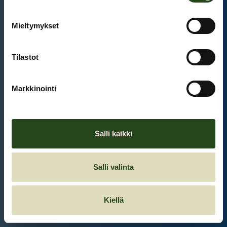
Mieltymykset
Et ole kirjautunut sisään.
Kirjaudu sisään
Tilastot
Markkinointi
Salli kaikki
Salli valinta
Kiellä