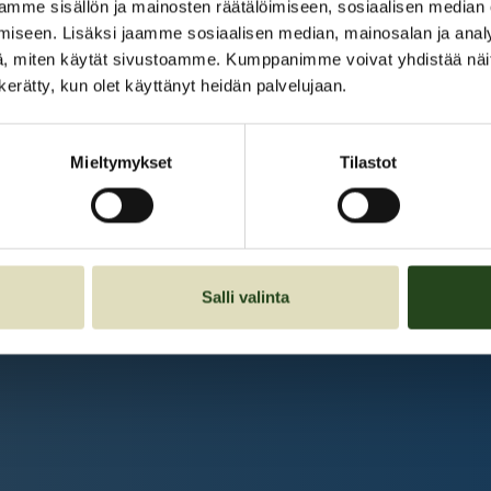
Kauppakeskus Grani
mme sisällön ja mainosten räätälöimiseen, sosiaalisen median
iseen. Lisäksi jaamme sosiaalisen median, mainosalan ja analy
Intranet
, miten käytät sivustoamme. Kumppanimme voivat yhdistää näitä t
n kerätty, kun olet käyttänyt heidän palvelujaan.
Et ole kirjautunut sisään.
Kirjaudu sisään
Mieltymykset
Tilastot
Salli valinta