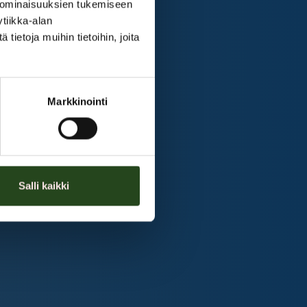
 ominaisuuksien tukemiseen
tiikka-alan
ietoja muihin tietoihin, joita
Markkinointi
Salli kaikki