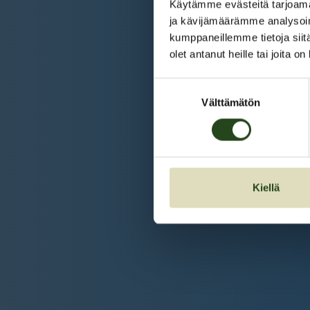
Käytämme evästeitä tarjoama
ja kävijämäärämme analysoim
kumppaneillemme tietoja siitä
olet antanut heille tai joita o
Suostumuksen
Välttämätön
valinta
Kiellä