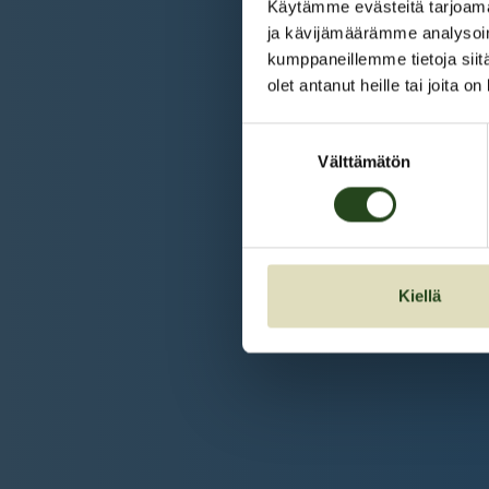
Käytämme evästeitä tarjoama
ja kävijämäärämme analysoim
kumppaneillemme tietoja siitä
olet antanut heille tai joita o
Suostumuksen
Välttämätön
valinta
Kiellä