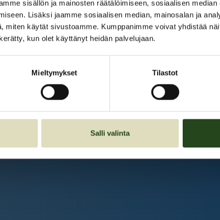
Kauppakeskus Grani
mme sisällön ja mainosten räätälöimiseen, sosiaalisen median
iseen. Lisäksi jaamme sosiaalisen median, mainosalan ja analy
Intranet
, miten käytät sivustoamme. Kumppanimme voivat yhdistää näitä t
n kerätty, kun olet käyttänyt heidän palvelujaan.
Et ole kirjautunut sisään.
Kirjaudu sisään
Mieltymykset
Tilastot
Salli valinta