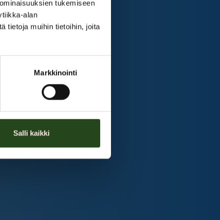
 ominaisuuksien tukemiseen
tiikka-alan
ietoja muihin tietoihin, joita
Markkinointi
Salli kaikki