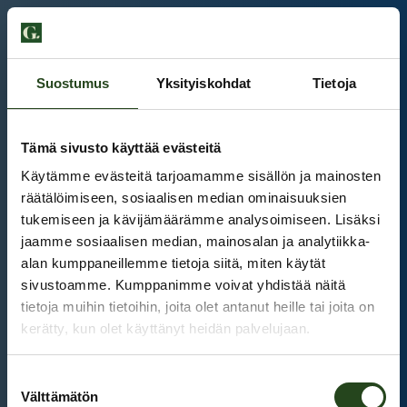
Suostumus
Yksityiskohdat
Tietoja
Tämä sivusto käyttää evästeitä
Käytämme evästeitä tarjoamamme sisällön ja mainosten
räätälöimiseen, sosiaalisen median ominaisuuksien
tukemiseen ja kävijämäärämme analysoimiseen. Lisäksi
jaamme sosiaalisen median, mainosalan ja analytiikka-
alan kumppaneillemme tietoja siitä, miten käytät
sivustoamme. Kumppanimme voivat yhdistää näitä
tietoja muihin tietoihin, joita olet antanut heille tai joita on
kerätty, kun olet käyttänyt heidän palvelujaan.
Kauppakeskus Grani
Suostumuksen
Intranet
Välttämätön
valinta