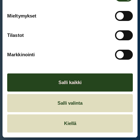
Mieltymykset
Et ole kirjautunut sisään.
Kirjaudu sisään
Tilastot
Markkinointi
Salli kaikki
Salli valinta
Kiellä