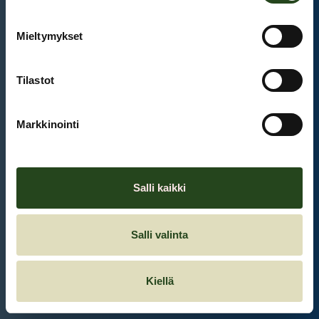
Mieltymykset
Et ole kirjautunut sisään.
Kirjaudu sisään
Tilastot
Markkinointi
Salli kaikki
Salli valinta
Kiellä