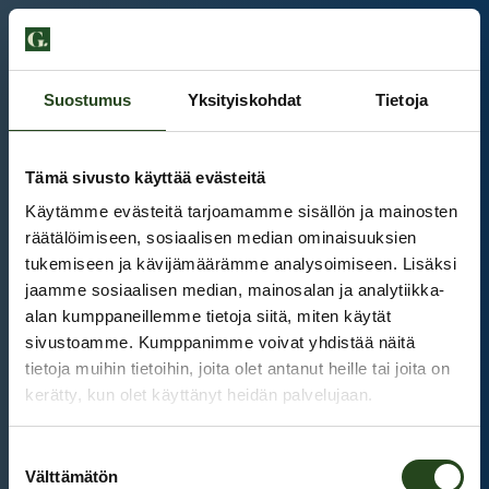
Suostumus
Yksityiskohdat
Tietoja
Tämä sivusto käyttää evästeitä
Käytämme evästeitä tarjoamamme sisällön ja mainosten
räätälöimiseen, sosiaalisen median ominaisuuksien
tukemiseen ja kävijämäärämme analysoimiseen. Lisäksi
jaamme sosiaalisen median, mainosalan ja analytiikka-
alan kumppaneillemme tietoja siitä, miten käytät
sivustoamme. Kumppanimme voivat yhdistää näitä
tietoja muihin tietoihin, joita olet antanut heille tai joita on
kerätty, kun olet käyttänyt heidän palvelujaan.
Kauppakeskus Grani
Suostumuksen
Intranet
Välttämätön
valinta