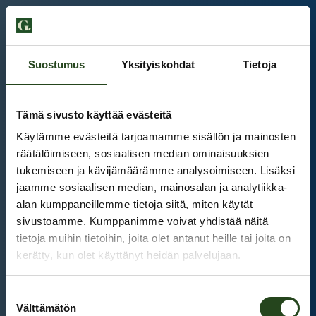
Suostumus
Yksityiskohdat
Tietoja
Tämä sivusto käyttää evästeitä
Käytämme evästeitä tarjoamamme sisällön ja mainosten
räätälöimiseen, sosiaalisen median ominaisuuksien
tukemiseen ja kävijämäärämme analysoimiseen. Lisäksi
jaamme sosiaalisen median, mainosalan ja analytiikka-
alan kumppaneillemme tietoja siitä, miten käytät
sivustoamme. Kumppanimme voivat yhdistää näitä
tietoja muihin tietoihin, joita olet antanut heille tai joita on
kerätty, kun olet käyttänyt heidän palvelujaan.
Kauppakeskus Grani
Suostumuksen
Intranet
Välttämätön
valinta