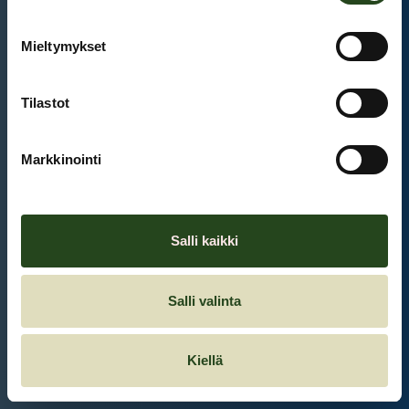
Mieltymykset
Et ole kirjautunut sisään.
Kirjaudu sisään
Tilastot
Markkinointi
Salli kaikki
Salli valinta
Kiellä