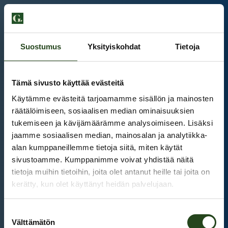
Suostumus
Yksityiskohdat
Tietoja
Tämä sivusto käyttää evästeitä
Käytämme evästeitä tarjoamamme sisällön ja mainosten
räätälöimiseen, sosiaalisen median ominaisuuksien
tukemiseen ja kävijämäärämme analysoimiseen. Lisäksi
jaamme sosiaalisen median, mainosalan ja analytiikka-
alan kumppaneillemme tietoja siitä, miten käytät
sivustoamme. Kumppanimme voivat yhdistää näitä
tietoja muihin tietoihin, joita olet antanut heille tai joita on
kerätty, kun olet käyttänyt heidän palvelujaan.
Kauppakeskus Grani
Suostumuksen
Intranet
Välttämätön
valinta