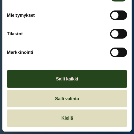
Mieltymykset
Et ole kirjautunut sisään.
Kirjaudu sisään
Tilastot
Markkinointi
Salli kaikki
Salli valinta
Kiellä