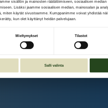
Kauppakeskus Grani
mme sisällön ja mainosten räätälöimiseen, sosiaalisen median
iseen. Lisäksi jaamme sosiaalisen median, mainosalan ja analy
Intranet
, miten käytät sivustoamme. Kumppanimme voivat yhdistää näitä t
n kerätty, kun olet käyttänyt heidän palvelujaan.
Et ole kirjautunut sisään.
Kirjaudu sisään
Mieltymykset
Tilastot
Salli valinta