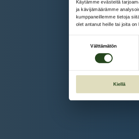
Käytämme evästeitä tarjoama
ja kävijämäärämme analysoim
kumppaneillemme tietoja siitä
olet antanut heille tai joita o
Suostumuksen
Välttämätön
valinta
Kiellä