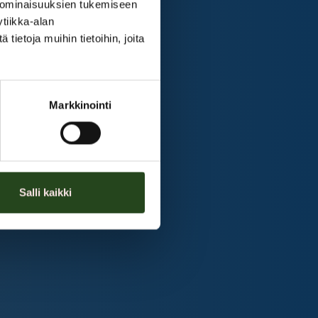
 ominaisuuksien tukemiseen
tiikka-alan
ietoja muihin tietoihin, joita
Markkinointi
Salli kaikki