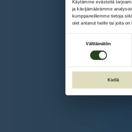
Käytämme evästeitä tarjoama
ja kävijämäärämme analysoim
kumppaneillemme tietoja siitä
olet antanut heille tai joita o
Suostumuksen
Välttämätön
valinta
Kiellä