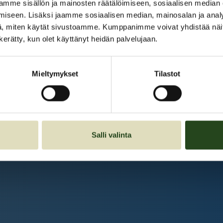
Kauppakeskus Grani
mme sisällön ja mainosten räätälöimiseen, sosiaalisen median
iseen. Lisäksi jaamme sosiaalisen median, mainosalan ja analy
Intranet
, miten käytät sivustoamme. Kumppanimme voivat yhdistää näitä t
n kerätty, kun olet käyttänyt heidän palvelujaan.
Et ole kirjautunut sisään.
Kirjaudu sisään
Mieltymykset
Tilastot
Salli valinta