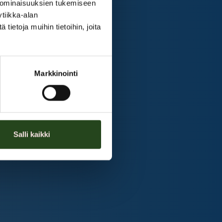
 ominaisuuksien tukemiseen
tiikka-alan
ietoja muihin tietoihin, joita
Markkinointi
Salli kaikki