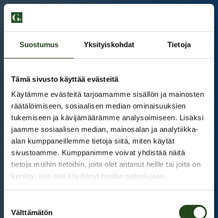
Suostumus
Yksityiskohdat
Tietoja
Tämä sivusto käyttää evästeitä
Käytämme evästeitä tarjoamamme sisällön ja mainosten
räätälöimiseen, sosiaalisen median ominaisuuksien
tukemiseen ja kävijämäärämme analysoimiseen. Lisäksi
jaamme sosiaalisen median, mainosalan ja analytiikka-
alan kumppaneillemme tietoja siitä, miten käytät
sivustoamme. Kumppanimme voivat yhdistää näitä
tietoja muihin tietoihin, joita olet antanut heille tai joita on
kerätty, kun olet käyttänyt heidän palvelujaan.
Kauppakeskus Grani
Suostumuksen
Intranet
Välttämätön
valinta