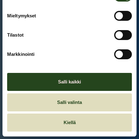
Mieltymykset
Et ole kirjautunut sisään.
Kirjaudu sisään
Tilastot
Markkinointi
Salli kaikki
Salli valinta
Kiellä