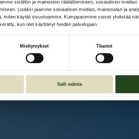
Kauppakeskus Grani
mme sisällön ja mainosten räätälöimiseen, sosiaalisen median
iseen. Lisäksi jaamme sosiaalisen median, mainosalan ja analy
Intranet
, miten käytät sivustoamme. Kumppanimme voivat yhdistää näitä t
n kerätty, kun olet käyttänyt heidän palvelujaan.
Et ole kirjautunut sisään.
Kirjaudu sisään
Mieltymykset
Tilastot
Salli valinta