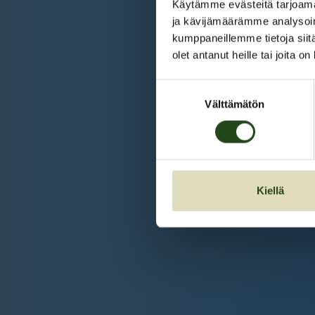
Käytämme evästeitä tarjoama
ja kävijämäärämme analysoim
kumppaneillemme tietoja siitä
olet antanut heille tai joita o
Suostumuksen
Välttämätön
valinta
Kiellä