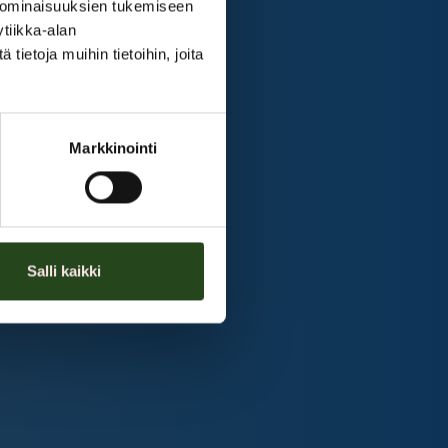
 ominaisuuksien tukemiseen
tiikka-alan
ietoja muihin tietoihin, joita
Markkinointi
Salli kaikki