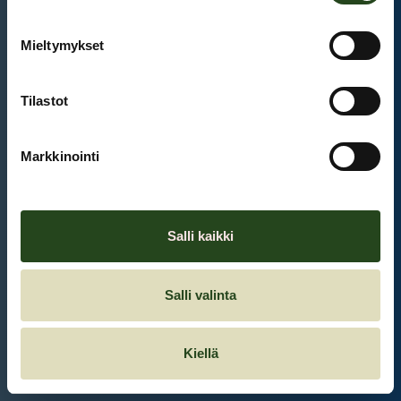
Mieltymykset
Et ole kirjautunut sisään.
Kirjaudu sisään
Tilastot
Markkinointi
Salli kaikki
Salli valinta
Kiellä