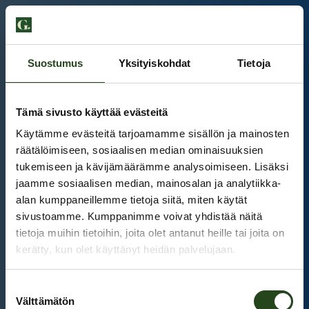
Suostumus
Yksityiskohdat
Tietoja
Tämä sivusto käyttää evästeitä
Käytämme evästeitä tarjoamamme sisällön ja mainosten
räätälöimiseen, sosiaalisen median ominaisuuksien
tukemiseen ja kävijämäärämme analysoimiseen. Lisäksi
jaamme sosiaalisen median, mainosalan ja analytiikka-
alan kumppaneillemme tietoja siitä, miten käytät
sivustoamme. Kumppanimme voivat yhdistää näitä
tietoja muihin tietoihin, joita olet antanut heille tai joita on
kerätty, kun olet käyttänyt heidän palvelujaan.
Kauppakeskus Grani
Suostumuksen
Intranet
Välttämätön
valinta