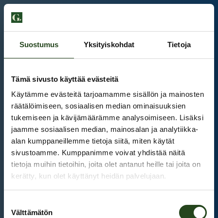
Suostumus
Yksityiskohdat
Tietoja
Tämä sivusto käyttää evästeitä
Käytämme evästeitä tarjoamamme sisällön ja mainosten
räätälöimiseen, sosiaalisen median ominaisuuksien
tukemiseen ja kävijämäärämme analysoimiseen. Lisäksi
jaamme sosiaalisen median, mainosalan ja analytiikka-
alan kumppaneillemme tietoja siitä, miten käytät
sivustoamme. Kumppanimme voivat yhdistää näitä
tietoja muihin tietoihin, joita olet antanut heille tai joita on
kerätty, kun olet käyttänyt heidän palvelujaan.
Kauppakeskus Grani
Suostumuksen
Intranet
Välttämätön
valinta