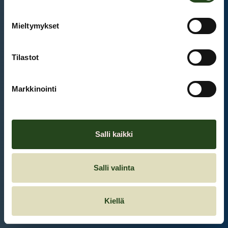
Mieltymykset
Et ole kirjautunut sisään.
Kirjaudu sisään
Tilastot
Markkinointi
Salli kaikki
Salli valinta
Kiellä