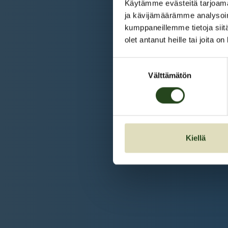
Käytämme evästeitä tarjoama
ja kävijämäärämme analysoim
kumppaneillemme tietoja siitä
olet antanut heille tai joita o
Suostumuksen
Välttämätön
valinta
Kiellä