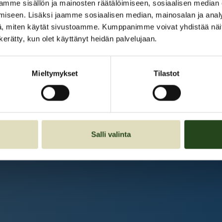
Kauppakeskus Grani
mme sisällön ja mainosten räätälöimiseen, sosiaalisen median
iseen. Lisäksi jaamme sosiaalisen median, mainosalan ja analy
Intranet
, miten käytät sivustoamme. Kumppanimme voivat yhdistää näitä t
n kerätty, kun olet käyttänyt heidän palvelujaan.
Et ole kirjautunut sisään.
Kirjaudu sisään
Mieltymykset
Tilastot
Salli valinta