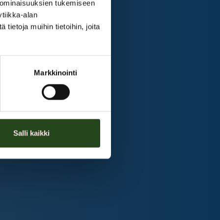
 ominaisuuksien tukemiseen
tiikka-alan
ietoja muihin tietoihin, joita
Markkinointi
Salli kaikki