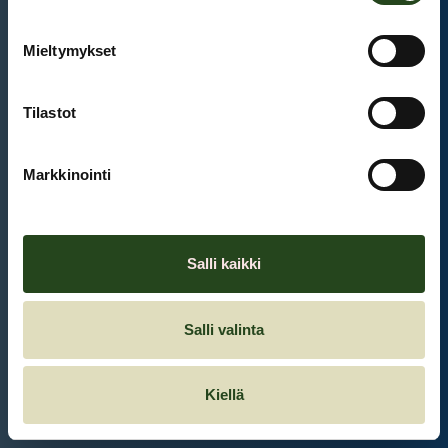
Mieltymykset
Et ole kirjautunut sisään.
Kirjaudu sisään
Tilastot
Markkinointi
Salli kaikki
Salli valinta
Kiellä