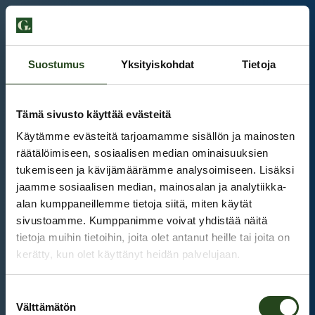
Suostumus
Yksityiskohdat
Tietoja
Tämä sivusto käyttää evästeitä
Käytämme evästeitä tarjoamamme sisällön ja mainosten
räätälöimiseen, sosiaalisen median ominaisuuksien
tukemiseen ja kävijämäärämme analysoimiseen. Lisäksi
jaamme sosiaalisen median, mainosalan ja analytiikka-
alan kumppaneillemme tietoja siitä, miten käytät
sivustoamme. Kumppanimme voivat yhdistää näitä
tietoja muihin tietoihin, joita olet antanut heille tai joita on
kerätty, kun olet käyttänyt heidän palvelujaan.
Kauppakeskus Grani
Suostumuksen
Intranet
Välttämätön
valinta