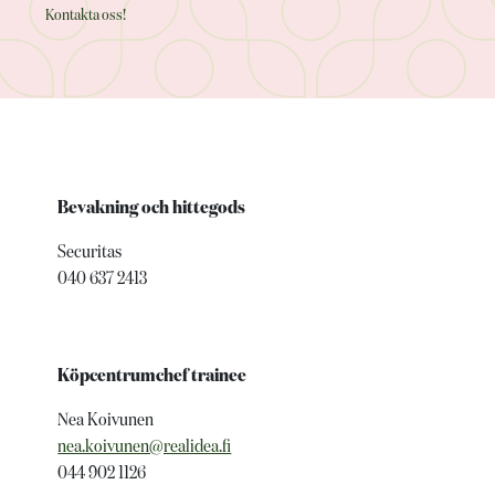
Kontakta oss!
Bevakning och hittegods
Securitas
040 637 2413
Köpcentrumchef trainee
Nea Koivunen
nea.koivunen@realidea.fi
044 902 1126