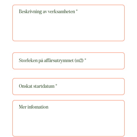
Beskrivning
av
verksamheten
*
Storleken
på
affärsutrymmet
(m2)
*
Önskat
startdatum
*
DD
Mer
punkt
infomation
MM
punkt
ÅÅÅÅ