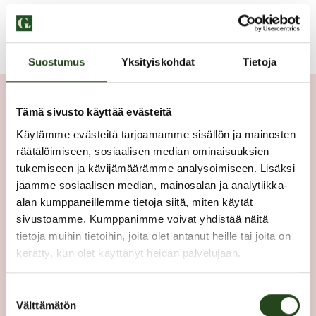
Suostumus
Yksityiskohdat
Tietoja
Tämä sivusto käyttää evästeitä
Kontakta oss
Käytämme evästeitä tarjoamamme sisällön ja mainosten
räätälöimiseen, sosiaalisen median ominaisuuksien
tukemiseen ja kävijämäärämme analysoimiseen. Lisäksi
Aihe
*
jaamme sosiaalisen median, mainosalan ja analytiikka-
alan kumppaneillemme tietoja siitä, miten käytät
sivustoamme. Kumppanimme voivat yhdistää näitä
E-
tietoja muihin tietoihin, joita olet antanut heille tai joita on
post
*
kerätty, kun olet käyttänyt heidän palvelujaan.
Suostumuksen
Meddelande
*
Välttämätön
valinta