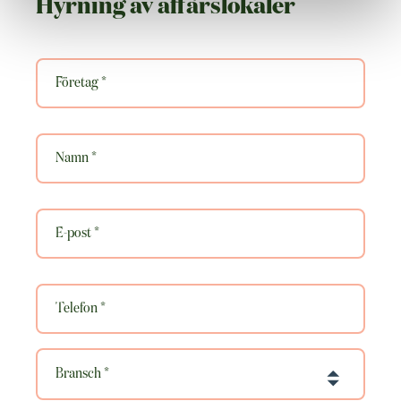
Hyrning av affärslokaler
Företag
*
Namn
*
E-
post
*
Puhelinnumero
*
Bransch
*