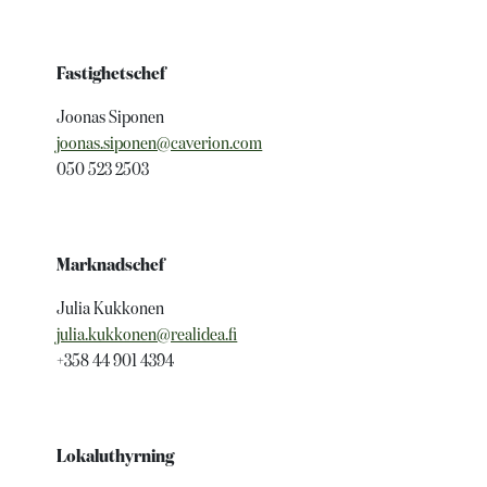
Fastighetschef
Joonas Siponen
joonas.siponen@caverion.com
050 523 2503
Marknadschef
Julia Kukkonen
julia.kukkonen@realidea.fi
+358 44 901 4394
Lokaluthyrning