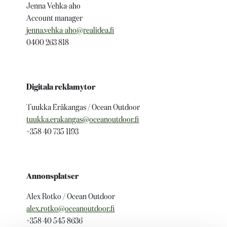
Jenna Vehka-aho
Account manager
jenna.vehka-aho@realidea.fi
0400 263 818
Digitala reklamytor
Tuukka Eräkangas / Ocean Outdoor
tuukka.erakangas@oceanoutdoor.fi
+358 40 735 1193
Annonsplatser
Alex Rotko / Ocean Outdoor
alex.rotko@oceanoutdoor.fi
+358 40 545 8636