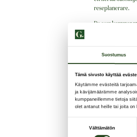
reseplanerare.
De som kommer me
på gården och p
Grankullavägens r
Suostumus
Parkeringsdäckets
parkeringsskiva e
Tämä sivusto käyttää eväste
registreringsnumr
startar parkeringe
Käytämme evästeitä tarjoama
ja kävijämäärämme analysoim
När du kör ut kän
kumppaneillemme tietoja siitä
Vid användning av
olet antanut heille tai joita o
parkeringsprislis
Suostumuksen
Om du inte kom ihå
Välttämätön
valinta
Taskuparkki-appen 