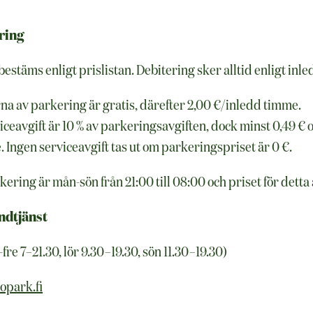
ring
estäms enligt prislistan. Debitering sker alltid enligt inl
na av parkering är gratis, därefter 2,00 €/inledd timme.
eavgift är 10 % av parkeringsavgiften, dock minst 0,49 € o
e. Ingen serviceavgift tas ut om parkeringspriset är 0 €.
ring är mån-sön från 21:00 till 08:00 och priset för detta 
ndtjänst
re 7–21.30, lör 9.30–19.30, sön 11.30–19.30)
park.fi