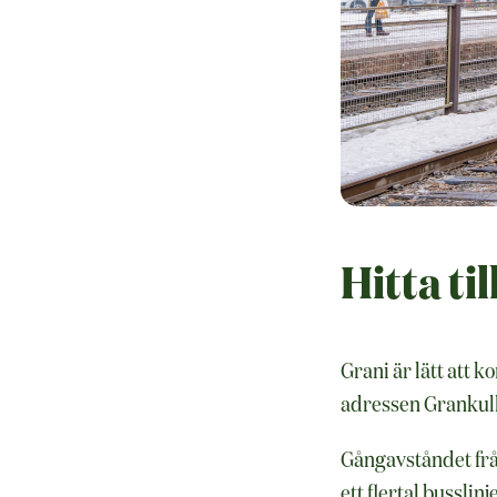
Hitta til
Grani är lätt att 
adressen Grankull
Gångavståndet frå
ett flertal bussli