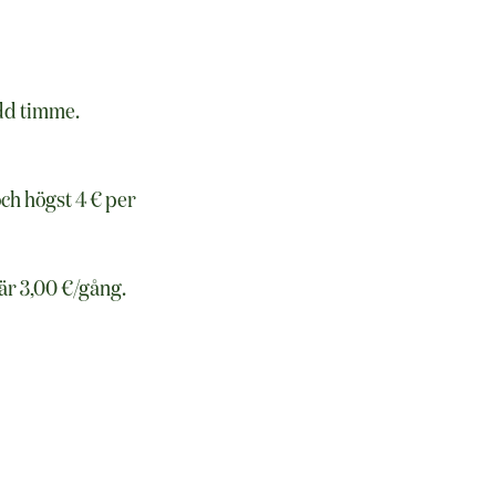
edd timme.
ch högst 4 € per
är 3,00 €/gång.