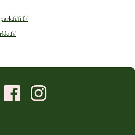
ark.fi/fi-fi/
rkki.fi/