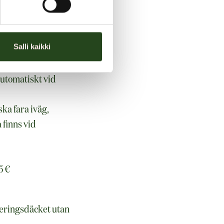
Salli kaikki
utomatiskt vid
ka fara iväg,
 finns vid
5 €
keringsdäcket utan