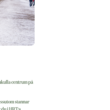
ankulla centrum på
essutom stannar
r du i HRT:s