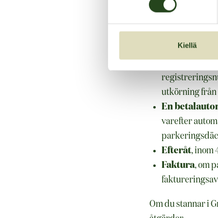
fakturan debiteras
Betalningsalter
Kiellä
Applikatione
registreringsn
utkörning från
En betalauto
varefter autom
parkeringsdäc
Efteråt
, inom
Faktura
, om p
faktureringsavg
Om du stannar i Gr