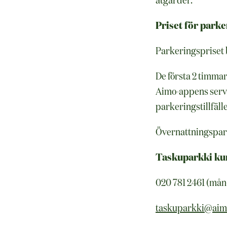
åtgärder.
Priset för parke
Parkeringspriset b
De första 2 timmar
Aimo-appens servic
parkeringstillfäll
Övernattningsparke
Taskuparkki ku
020 781 2461 (mån-f
taskuparkki@aimo