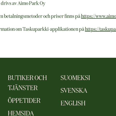
 drivs av Aimo Park Oy
m betalningsmetoder och priser finns på
https://www.aimop
ormation om Taskuparkki-applikationen på
https://taskupa
BUTIKER OCH
SUOMEKSI
TJÄNSTER
SVENSKA
ÖPPETIDER
ENGLISH
HEMSIDA