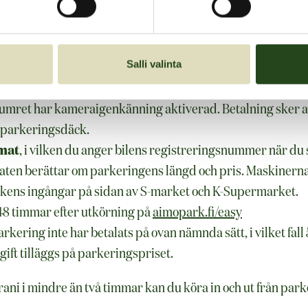
 ett faktureringstillägg på 5 euro.
nativ
Salli valinta
n Taskuparkki
, där ett giltigt betalkort har angetts och
umret har kameraigenkänning aktiverad. Betalning sker a
 parkeringsdäck.
mat
, i vilken du anger bilens registreringsnummer när du s
aten berättar om parkeringens längd och pris. Maskinerna
kens ingångar på sidan av S-market och K-Supermarket.
 48 timmar efter utkörning på
aimopark.fi/easy
arkering inte har betalats på ovan nämnda sätt, i vilket fall 
ift tilläggs på parkeringspriset.
ani i mindre än två timmar kan du köra in och ut från par