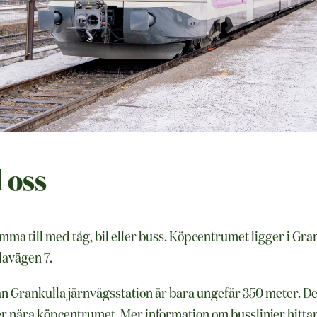
l oss
komma till med tåg, bil eller buss. Köpcentrumet ligger i Gr
avägen 7.
n Grankulla järnvägsstation är bara ungefär 350 meter. D
njer nära köpcentrumet. Mer information om busslinjer hitta