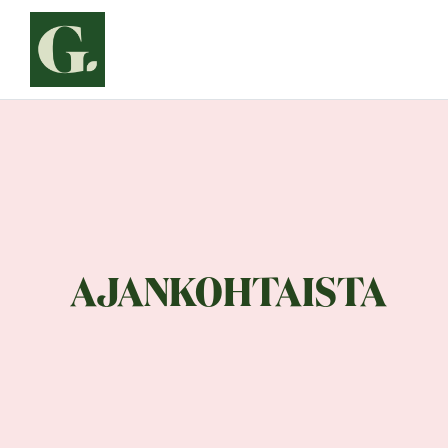
Siirry
sisältöön
AJANKOHTAISTA