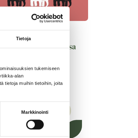
06.2026
Tietoja
layson pop-up Granissa
 ominaisuuksien tukemiseen
tiikka-alan
ietoja muihin tietoihin, joita
LUE LISÄÄ
Markkinointi
KUULUMISIA