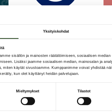
22.06.2026
16.
Yksityiskohdat
Pakettiautomaattivalikoima
Fin
iin
laajenee – nyt myös
itä
Matkahuollon paketit Granista
mme sisällön ja mainosten räätälöimiseen, sosiaalisen median
iseen. Lisäksi jaamme sosiaalisen median, mainosalan ja analy
, miten käytät sivustoamme. Kumppanimme voivat yhdistää näitä t
LUE LISÄÄ
n kerätty, kun olet käyttänyt heidän palvelujaan.
Mieltymykset
Tilastot
TAPAHTUMA