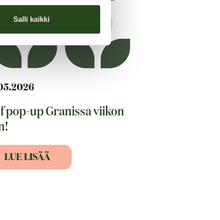
Salli kaikki
05.2026
f pop-up Granissa viikon
n!
LUE LISÄÄ