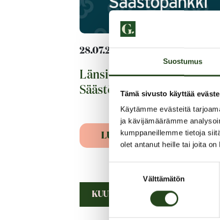
28.07.2026
Suostumus
Länsi-Uudenmaan
Säästöpankki syksyksi Gran
Tämä sivusto käyttää eväste
Käytämme evästeitä tarjoama
ja kävijämäärämme analysoim
kumppaneillemme tietoja siitä
LUE LISÄÄ
olet antanut heille tai joita o
Suostumuksen
Välttämätön
valinta
KUULUMISIA