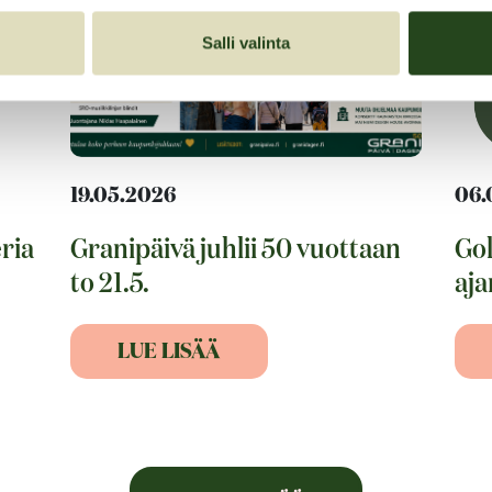
Salli valinta
19.05.2026
06.
ria
Granipäivä juhlii 50 vuottaan
Gol
to 21.5.
aja
LUE LISÄÄ