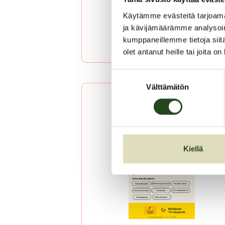
Käytämme evästeitä tarjoama
ja kävijämäärämme analysoim
kumppaneillemme tietoja siitä
olet antanut heille tai joita o
Suostumuksen
Välttämätön
valinta
Kiellä