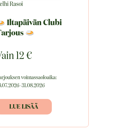
elhi Rasoi
Iltapäivän Clubi
Tarjous
ain 12 €
arjouksen voimassaoloaika:
8.07.2026–31.08.2026
LUE LISÄÄ