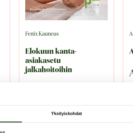
Fenix Kauneus
A
Elokuun kanta-
A
asiakasetu
jalkahoitoihin
A
30ml jalkavoide
lahjaksi
T
Yksityiskohdat
0
Tarjouksen voimassaoloaika:
itä