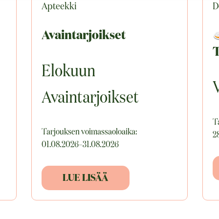
Apteekki
D
Avaintarjoikset
Elokuun
V
Avaintarjoikset
T
Tarjouksen voimassaoloaika:
2
01.08.2026–31.08.2026
LUE LISÄÄ