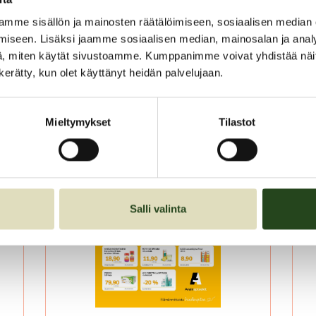
01.08.2026–31.08.2026
mme sisällön ja mainosten räätälöimiseen, sosiaalisen median
iseen. Lisäksi jaamme sosiaalisen median, mainosalan ja analy
LUE LISÄÄ
, miten käytät sivustoamme. Kumppanimme voivat yhdistää näitä t
n kerätty, kun olet käyttänyt heidän palvelujaan.
Mieltymykset
Tilastot
Salli valinta