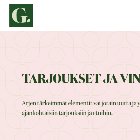
Siirry
sisältöön
TARJOUKSET JA VI
Arjen tärkeimmät elementit vai jotain uutta ja 
ajankohtaisiin tarjouksiin ja etuihin.