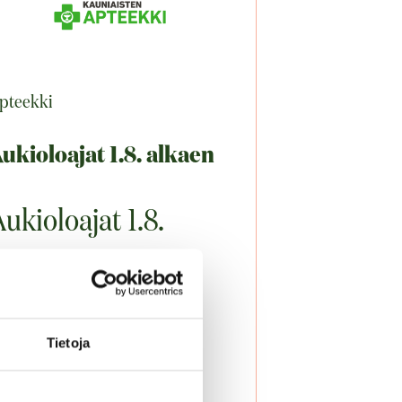
pteekki
ukioloajat 1.8. alkaen
ukioloajat 1.8.
alkaen
arjouksen voimassaoloaika:
Tietoja
1.08.2026–31.08.2026