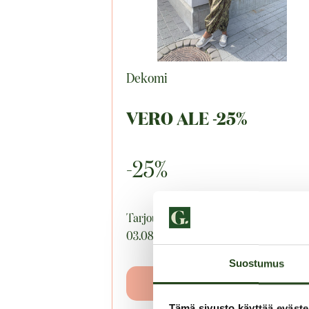
Dekomi
VERO ALE -25%
-25%
Tarjouksen voimassaoloaika:
03.08.2026–09.08.2026
Suostumus
LUE LISÄÄ
Tämä sivusto käyttää eväste