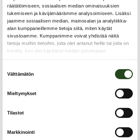
räätälöimiseen, sosiaalisen median ominaisuuksien
Gateau Grani muuttaa Galleria
tukemiseen ja kävijämäärämme analysoimiseen. Lisäksi
jaamme sosiaalisen median, mainosalan ja analytiikka-
käytävälle
alan kumppaneillemme tietoja siitä, miten käytät
sivustoamme. Kumppanimme voivat yhdistää näitä
tietoja muihin tietoihin, joita olet antanut heille tai joita on
kerätty, kun olet käyttänyt heidän palvelujaan.
Gateau avaa elokuussa uuden myymälän Granin kauppakeskuksen
Galleria-käytävälle, Kotipizzan viereen.
Suostumuksen
Gateu kommentoi: ”Nykyiset tilat eivät ole tarjonneet riittävästi
Välttämätön
valinta
asiakaspaikkoja, emmekä ole pystyneet hyödyntämään
kauppakeskuksen koko potentiaalia. Muutto onkin meille tärkeä
askel eteenpäin.”
Mieltymykset
Uusien tilojen myötä myös Gateau‑konseptia päivitetään.
Tilastot
Asiakaspaikkojen määrä kasvaa yli kahteenkymmeneen. Lisäksi
Gateu vahvistaa lounastarjontaa lisäämällä nykyisten toastien
rinnalle myös salaatit.
Markkinointi