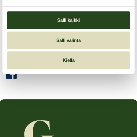
Gateu toteaakin: ”Olemme erittäin innoissamme uudesta sijainnista
ja mahdollisuudesta tarjota asiakkaillemme entistä viihtyisämpi ja
Salli kaikki
laadukkaampi asiakaskokemus.”
Elokuussa Granilaiset pääsevät herkuttelemaan uusissa tiloissa!
Salli valinta
Jaa artikkeli
Kiellä