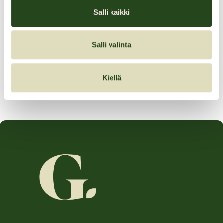
Granin liikkeet palvelevat sinua koko kesän – tervetuloa hakemaan
Salli kaikki
kaikki mitä kesäpäiviisi tarvitset!
Salli valinta
Jaa artikkeli
Kiellä