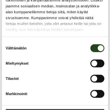
tukemiseen ja kävijämäärämme analysoimiseen. Lisäksi
jaamme sosiaalisen median, mainosalan ja analytiikka-
alan kumppaneillemme tietoja siitä, miten käytät
sivustoamme. Kumppanimme voivat yhdistää näitä
tietoja muihin tietoihin, joita olet antanut heille tai joita on
kerätty, kun olet käyttänyt heidän palvelujaan.
Suostumuksen
Välttämätön
valinta
Mieltymykset
Heinäkuun ajan pysäköinti
kattoparkissa 1 € / 12 h
Tilastot
Markkinointi
Heinäkuun loppuun asti pysäköit
Granin kattoparkissa vain 1 € /
12 h
. Ensimmäiset kaksi maksutonta tuntia säilyvät ennallaan.