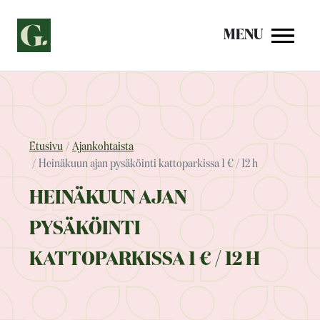
Siirry
sisältöön
MENU
Etusivu
Ajankohtaista
Heinäkuun ajan pysäköinti kattoparkissa 1 € / 12 h
HEINÄKUUN AJAN
PYSÄKÖINTI
KATTOPARKISSA 1 € / 12 H