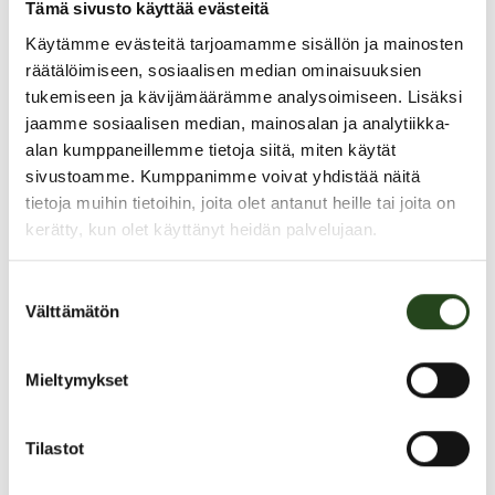
Tämä sivusto käyttää evästeitä
Käytämme evästeitä tarjoamamme sisällön ja mainosten
räätälöimiseen, sosiaalisen median ominaisuuksien
tukemiseen ja kävijämäärämme analysoimiseen. Lisäksi
jaamme sosiaalisen median, mainosalan ja analytiikka-
alan kumppaneillemme tietoja siitä, miten käytät
Joulunavaus to 27.11.
sivustoamme. Kumppanimme voivat yhdistää näitä
tietoja muihin tietoihin, joita olet antanut heille tai joita on
kerätty, kun olet käyttänyt heidän palvelujaan.
Kauppakeskus täyttyy ilosta ja tonttujen touhuista, kun joulunavaus
Suostumuksen
valtaa kauppakeskuksen
to 27.11.
Kurkkaa alta päivän ohjelma:
Välttämätön
valinta
15–19 Joulupukki saapuu Korvatunturilta
Mieltymykset
15–18 Ali-Ollin Alpakkatilan alpakat ja puput tavattavissa
15–18 Glittertatskoja lapsille
15:30, 16:30 & 17:30 jouluista saksofonimusiikkia (20 min esitys)
Tilastot
16–18:30 Joulukorttipaja – tule askartelemaan omat
joulutervehdyksesi!