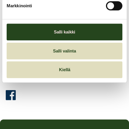
Markkinointi
Granin liikkeissä on luvassa myös erityistä ohjelmaa:
Kauniaisten Apteekissa korviin kurkistuksia klo 15–17
Salli kaikki
Tervetuloa tutustumaan apteekin joululahjapakkauksiin ja
ideoihin! Jaossa myös voidenäytteitä ja arpajaiset
Salli valinta
Maista Alkon omaa alkoholitonta Ystävän Glögiä klo 14–
19
Kiellä
Jaa artikkeli