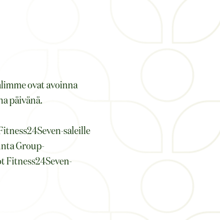
alimme ovat avoinna
na päivänä.
 Fitness24Seven-saleille
unta Group-
eot Fitness24Seven-