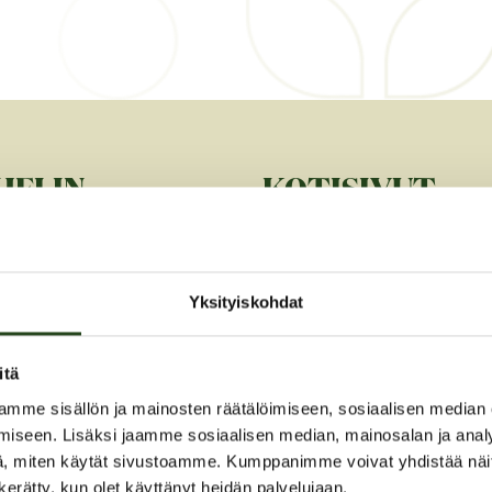
HELIN
KOTISIVUT
 50 118
SIIRRY
Yksityiskohdat
HKÖPOSTI
itä
ainen-
mme sisällön ja mainosten räätälöimiseen, sosiaalisen median
@fitness24seven.com
iseen. Lisäksi jaamme sosiaalisen median, mainosalan ja analy
, miten käytät sivustoamme. Kumppanimme voivat yhdistää näitä t
n kerätty, kun olet käyttänyt heidän palvelujaan.