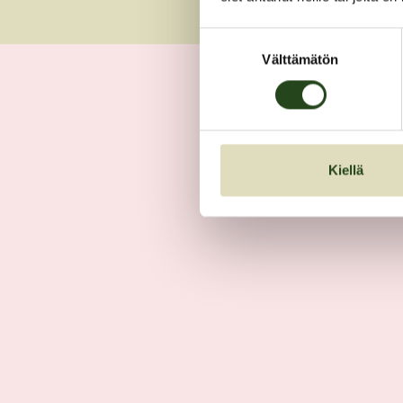
Suostumuksen
Välttämätön
valinta
Kiellä