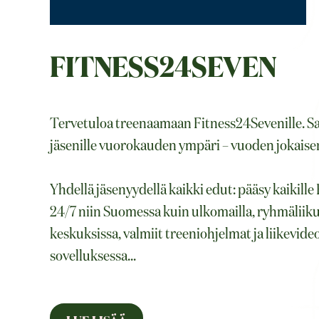
FITNESS24SEVEN
Tervetuloa treenaamaan Fitness24Sevenille. S
jäsenille vuorokauden ympäri – vuoden jokaise
Yhdellä jäsenyydellä kaikki edut: pääsy kaikille
24/7 niin Suomessa kuin ulkomailla, ryhmäliik
keskuksissa, valmiit treeniohjelmat ja liikevid
sovelluksessa
...