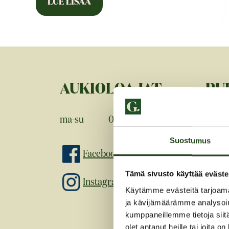
AUKIOLOAJAT
PU
ma-su
00-24
09 413
Suostumus
SÄ
Facebook
Tämä sivusto käyttää eväste
Instagram
kauni
Käytämme evästeitä tarjoama
grani
ja kävijämäärämme analysoim
kumppaneillemme tietoja siitä
olet antanut heille tai joita o