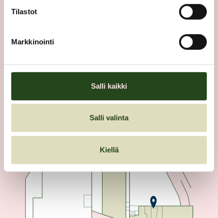
Tilastot
POHJAKARTTA
Markkinointi
Salli kaikki
Salli valinta
Kiellä