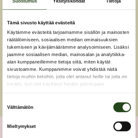
Suostumus
Yksityiskohdat
Tietoja
Instagram
Tämä sivusto käyttää evästeitä
Käytämme evästeitä tarjoamamme sisällön ja mainosten
PUHELIN
räätälöimiseen, sosiaalisen median ominaisuuksien
tukemiseen ja kävijämäärämme analysoimiseen. Lisäksi
045 133 9961
jaamme sosiaalisen median, mainosalan ja analytiikka-
alan kumppaneillemme tietoja siitä, miten käytät
sivustoamme. Kumppanimme voivat yhdistää näitä
KOTISIVUT
tietoja muihin tietoihin, joita olet antanut heille tai joita on
kerätty, kun olet käyttänyt heidän palvelujaan.
SIIRRY
Suostumuksen
Välttämätön
valinta
Mieltymykset
2. kerros