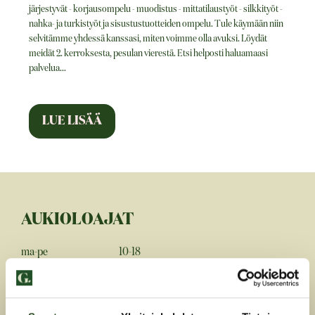
järjestyvät - korjausompelu - muodistus - mittatilaustyöt - silkkityöt -
nahka- ja turkistyöt ja sisustustuotteiden ompelu. Tule käymään niin
selvitämme yhdessä kanssasi, miten voimme olla avuksi. Löydät
meidät 2. kerroksesta, pesulan vierestä. Etsi helposti haluamaasi
palvelua
...
AUKIOLOAJAT
ma-pe
10-18
la
10-15
Facebook