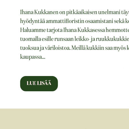
Ihana Kukkanen on pitkäaikaisen unelmani täy
hyödyntää ammattifloristin osaamistani sekä ko
Haluamme tarjota Ihana Kukkasessa hemmottelua
tuomalla esille runsaan leikko- ja ruukkukukk
tuoksua ja väriloistoa. Meillä kukkiin saa myös k
kaupassa
...