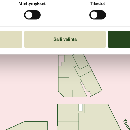
Mieltymykset
Tilastot
1. kerros
POHJAKARTTA
Salli valinta