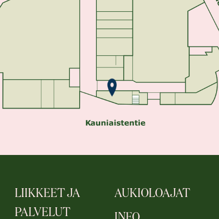
LIIKKEET JA
AUKIOLOAJAT
PALVELUT
INFO