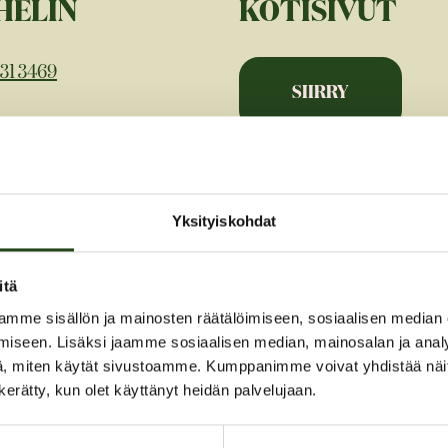
HELIN
KOTISIVUT
31 3469
SIIRRY
HKÖPOSTI
ihanakukkanen.fi
Yksityiskohdat
itä
mme sisällön ja mainosten räätälöimiseen, sosiaalisen median
iseen. Lisäksi jaamme sosiaalisen median, mainosalan ja analy
, miten käytät sivustoamme. Kumppanimme voivat yhdistää näitä t
n kerätty, kun olet käyttänyt heidän palvelujaan.