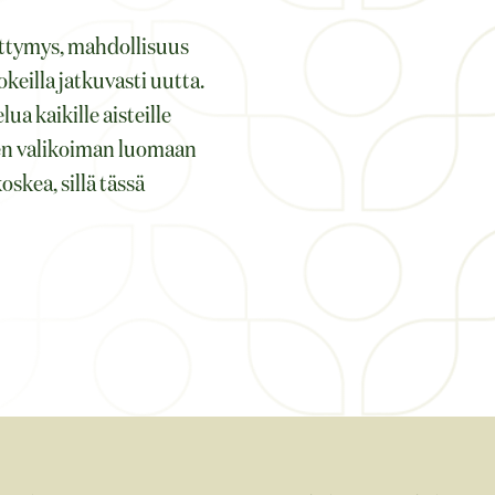
ttymys, mahdollisuus
keilla jatkuvasti uutta.
 kaikille aisteille
ien valikoiman luomaan
oskea, sillä tässä