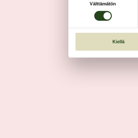
Välttämätön
valinta
Kiellä