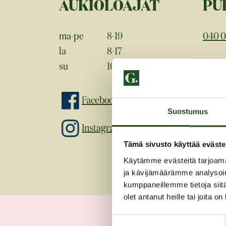
AUKIOLOAJAT
PU
ma-pe
8-19
040 0
la
8-17
su
10-16
SÄ
Facebook
info@
Suostumus
Instagram
Tämä sivusto käyttää eväste
Käytämme evästeitä tarjoama
ja kävijämäärämme analysoim
kumppaneillemme tietoja siitä
olet antanut heille tai joita o
Suostumuksen