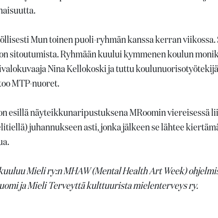
isuutta.
lisesti Mun toinen puoli-ryhmän kanssa kerran viikossa. S
jon sitoutumista. Ryhmään kuului kymmenen koulun monik
valokuvaaja Nina Kellokoski ja tuttu koulunuorisotyöteki
oo MTP-nuoret.
n esillä näyteikkunaripustuksena MRoomin viereisessä liik
itiellä) juhannukseen asti, jonka jälkeen se lähtee kiertä
ua.
kuuluu Mieli ry:n MHAW (Mental Health Art Week) ohjelm
mi ja Mieli Terveyttä kulttuurista mielenterveys ry.