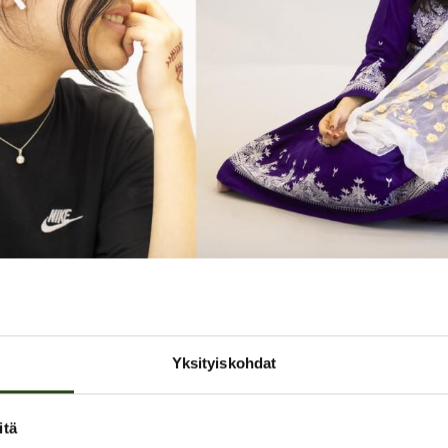
 PUOLI -valokuvanäyttely Graniss
Yksityiskohdat
itä