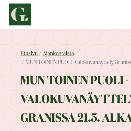
Siirry
sisältöön
Etusivu
Ajankohtaista
MUN TOINEN PUOLI -valokuvanäyttely Granissa
MUN TOINEN PUOLI -
VALOKUVANÄYTTEL
GRANISSA 21.5. ALK