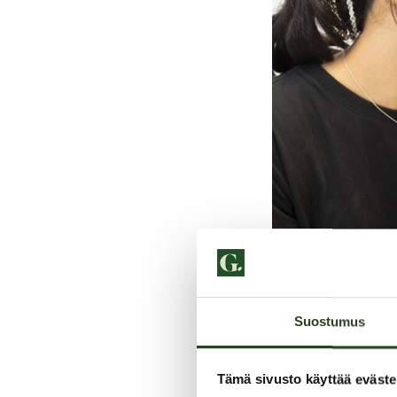
MUN TOINEN
alkaen
Suostumus
Tämä sivusto käyttää eväste