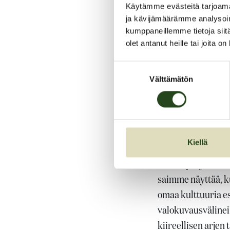
Käytämme evästeitä tarjoama
Monikulttuurine
ja kävijämäärämme analysoim
monikulttuurisu
kumppaneillemme tietoja siitä
olet antanut heille tai joita o
MUN TOINEN PUOLI
Suostumuksen
hyväntekeväisyyst
Välttämätön
valinta
Yhteistyökumppani
nuoret ovat tutust
omalle identiteeti
nuoren omaehtoist
Kiellä
”Tässä projektiss
saimme näyttää, ku
omaa kulttuuria e
valokuvausvälineil
kiireellisen arje