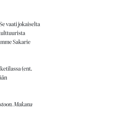
e vaati jokaiselta
ulttuurista
jämme Sakarie
etilassa (ent.
mään
istoon. Mukana