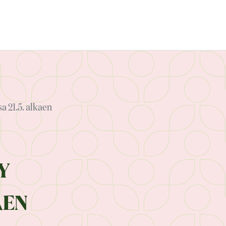
 21.5. alkaen
Y
AEN