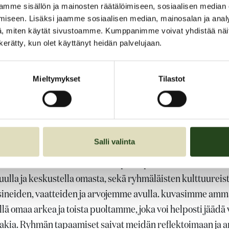
mme sisällön ja mainosten räätälöimiseen, sosiaalisen median
n koululaisryhmä Kauniaisissa tuo omaa elämäänsä
iseen. Lisäksi jaamme sosiaalisen median, mainosalan ja analy
uttaan näkyväksi valokuvan voimalla.
, miten käytät sivustoamme. Kumppanimme voivat yhdistää näitä t
n kerätty, kun olet käyttänyt heidän palvelujaan.
 -projekti käynnistyi marraskuussa 2023. GRANIAID
uottoja ohjattiin GRANIN LÄHIAPU ry:n kautta Kauniaisten
Mieltymykset
Tilastot
ksi valikoitui Kasavuoren koulu. Valokuvatyöskentelypr
uneet itseensä, arkeensa, elämäänsä ja unelmiinsa ja ovat 
lleen sekä kahden kulttuurin taustalleen. Projekti on osalli
a luovaa vuorovaikutusta.
Salli valinta
a meidän koko identiteettimme pääsi peliin. Me kaksikulttu
ulla ja keskustella omasta, sekä ryhmäläisten kulttuureis
sineiden, vaatteiden ja arvojemme avulla. kuvasimme amma
lä omaa arkea ja toista puoltamme, joka voi helposti jäädä
n takia. Ryhmän tapaamiset saivat meidän reflektoimaan ja