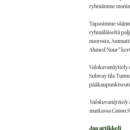
ryhmämme monima
Tapasimme säännöl
ryhmäläiseltä pal
nuorosta, Ammatti
Ahmed Nuur” kert
Valokuvanäyttely o
Subway tila Tunnel
pääkaupunkiseut
Valokuvanäyttely 
matkassa Canon Suo
Jaa artikkeli