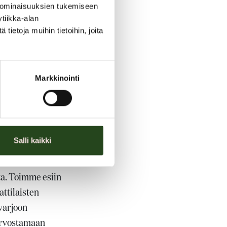
 ominaisuuksien tukemiseen
 ja
tiikka-alan
ietoja muihin tietoihin, joita
 nuorille.
Markkinointi
osessin aikana
saaneet vahvistusta
stanut ja tukenut
Salli kaikki
uriset nuoret
ta. Toimme esiin
ttilaisten
 varjoon
 arvostamaan