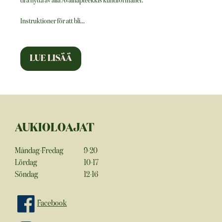
dra nytta av alla Avainapteekkis kundförmåner.
Instruktioner för att bli
...
AUKIOLOAJAT
Måndag-Fredag
9-20
Lördag
10-17
Söndag
12-16
Facebook