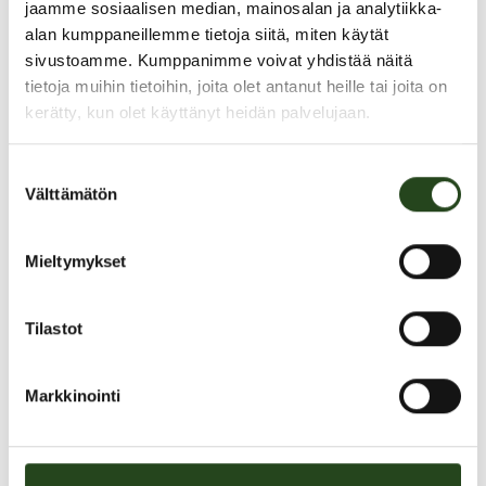
jaamme sosiaalisen median, mainosalan ja analytiikka-
alan kumppaneillemme tietoja siitä, miten käytät
sivustoamme. Kumppanimme voivat yhdistää näitä
tietoja muihin tietoihin, joita olet antanut heille tai joita on
kerätty, kun olet käyttänyt heidän palvelujaan.
Suostumuksen
Välttämätön
valinta
Apotek
Mieltymykset
Terveyspiste
Tilastot
Wallaton tarjous
Markkinointi
Tarjouksen voimassaoloaika:
01.08.2026–31.10.2026