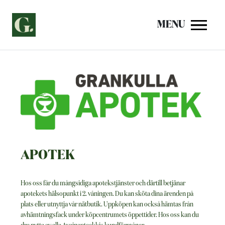
Siirry
sisältöön
MENU
APOTEK
Hos oss får du mångsidiga apotekstjänster och därtill betjänar
apotekets hälsopunkt i 2. våningen. Du kan sköta dina ärenden på
plats eller utnyttja vår nätbutik. Uppköpen kan också hämtas från
avhämtningsfack under köpcentrumets öppettider. Hos oss kan du