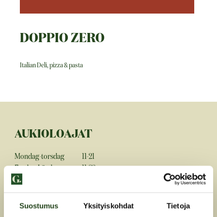
DOPPIO ZERO
Italian Deli, pizza & pasta
AUKIOLOAJAT
Mondag-torsdag
11-21
Fredag-Lördag
11-22
Söndag
12-21
Suostumus
Yksityiskohdat
Tietoja
Facebook