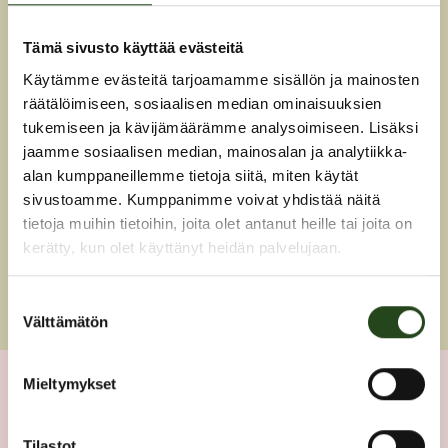
Instagram
Tämä sivusto käyttää evästeitä
Käytämme evästeitä tarjoamamme sisällön ja mainosten
räätälöimiseen, sosiaalisen median ominaisuuksien
PUHELIN
tukemiseen ja kävijämäärämme analysoimiseen. Lisäksi
jaamme sosiaalisen median, mainosalan ja analytiikka-
+358 45 2776550
alan kumppaneillemme tietoja siitä, miten käytät
sivustoamme. Kumppanimme voivat yhdistää näitä
SÄHKÖPOSTI
tietoja muihin tietoihin, joita olet antanut heille tai joita on
kerätty, kun olet käyttänyt heidän palvelujaan.
doppiozero.kauniainen@gmail.com
Suostumuksen
Välttämätön
valinta
Mieltymykset
1. kerros
Tilastot