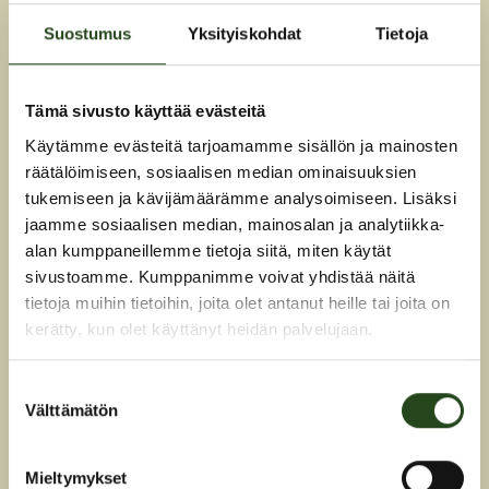
Söndag
stängt
Suostumus
Yksityiskohdat
Tietoja
Facebook
Tämä sivusto käyttää evästeitä
Instagram
Käytämme evästeitä tarjoamamme sisällön ja mainosten
räätälöimiseen, sosiaalisen median ominaisuuksien
tukemiseen ja kävijämäärämme analysoimiseen. Lisäksi
PUHELIN
jaamme sosiaalisen median, mainosalan ja analytiikka-
alan kumppaneillemme tietoja siitä, miten käytät
sivustoamme. Kumppanimme voivat yhdistää näitä
09 2311 0300
tietoja muihin tietoihin, joita olet antanut heille tai joita on
kerätty, kun olet käyttänyt heidän palvelujaan.
KOTISIVUT
Suostumuksen
Välttämätön
SIIRRY
valinta
Mieltymykset