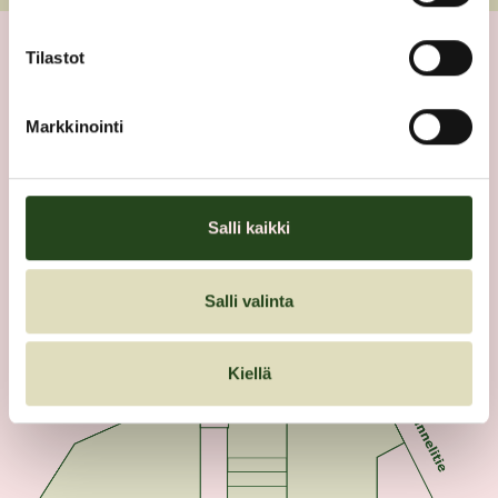
Tilastot
1. kerros
Markkinointi
POHJAKARTTA
Salli kaikki
Salli valinta
Kiellä