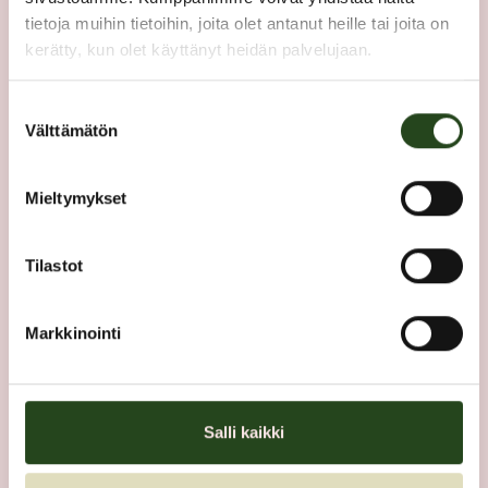
2. kerros
tietoja muihin tietoihin, joita olet antanut heille tai joita on
kerätty, kun olet käyttänyt heidän palvelujaan.
POHJAKARTTA
Suostumuksen
Välttämätön
valinta
Mieltymykset
Tilastot
Markkinointi
Salli kaikki