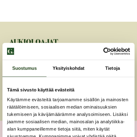
AUKIOLOAJAT
Måndag-Fredag
9-17
Lördag-Söndag
stängt
Suostumus
Yksityiskohdat
Tietoja
PUHELIN
Tämä sivusto käyttää evästeitä
050 593 6073
Käytämme evästeitä tarjoamamme sisällön ja mainosten
räätälöimiseen, sosiaalisen median ominaisuuksien
tukemiseen ja kävijämäärämme analysoimiseen. Lisäksi
jaamme sosiaalisen median, mainosalan ja analytiikka-
alan kumppaneillemme tietoja siitä, miten käytät
sivustoamme. Kumppanimme voivat yhdistää näitä