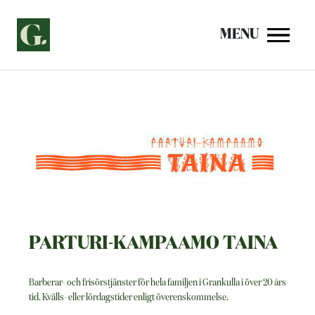
Siirry
sisältöön
MENU
PARTURI-KAMPAAMO TAINA
Barberar- och frisörstjänster för hela familjen i Grankulla i över 20 års
tid. Kvälls- eller lördagstider enligt överenskommelse.