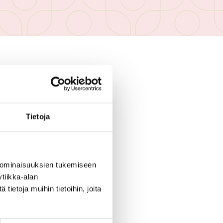
 ENÄÄ VOIMASSA
Tietoja
 ominaisuuksien tukemiseen
tiikka-alan
SET
ietoja muihin tietoihin, joita