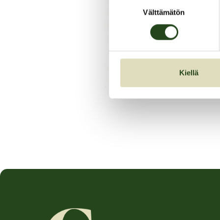
Suostumuksen
Välttämätön
valinta
Kiellä