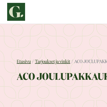
Siirry
sisältöön
Etusivu
Tarjoukset ja vinkit
ACO JOULUPAK
ACO JOULUPAKKAU