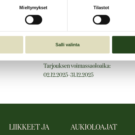
Mieltymykset
Tilastot
TERVETULOA!
ACO LAHJAKSI
Salli valinta
Tarjouksen voimassaoloaika:
02.12.2025–31.12.2025
LIIKKEET JA
AUKIOLOAJAT