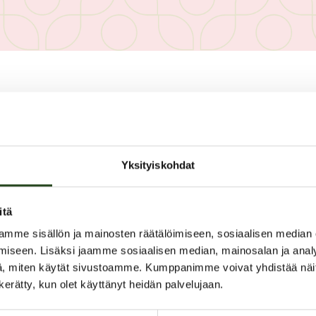
PAHOITTELUT, TARJOUS EI OLE
Yksityiskohdat
itä
mme sisällön ja mainosten räätälöimiseen, sosiaalisen median
iseen. Lisäksi jaamme sosiaalisen median, mainosalan ja analy
ACO JOULUPAKKAUK
, miten käytät sivustoamme. Kumppanimme voivat yhdistää näitä t
n kerätty, kun olet käyttänyt heidän palvelujaan.
ACO LAHJAKSI