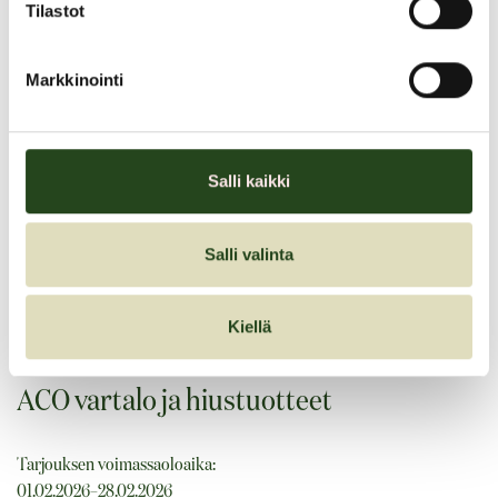
Tilastot
ACO vartalo ja hiustuotteet -20%
Markkinointi
*Kyllästynyt kuivaan ihoon?
Tarjous ei koskee ACO Hand Cream Rich eikä ACO-perusvoiteita
Salli kaikki
*TRÖTT PÅ TORR HUD?
Salli valinta
Gäller ej ACO Hand Cream Rich handkrämer eller ACO Baskrämer
Tervetuloa!
Kiellä
ACO vartalo ja hiustuotteet
Tarjouksen voimassaoloaika:
01.02.2026–28.02.2026