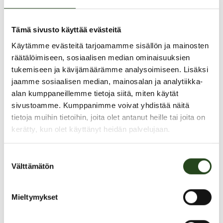
Tämä sivusto käyttää evästeitä
Käytämme evästeitä tarjoamamme sisällön ja mainosten
räätälöimiseen, sosiaalisen median ominaisuuksien
tukemiseen ja kävijämäärämme analysoimiseen. Lisäksi
jaamme sosiaalisen median, mainosalan ja analytiikka-
alan kumppaneillemme tietoja siitä, miten käytät
sivustoamme. Kumppanimme voivat yhdistää näitä
tietoja muihin tietoihin, joita olet antanut heille tai joita on
kerätty, kun olet käyttänyt heidän palvelujaan.
PAHOITTELUT, TARJOUS EI OLE ENÄÄ VOIMASSA
Suostumuksen
Välttämätön
valinta
Mieltymykset