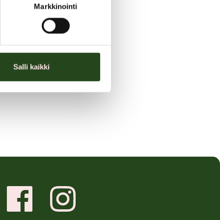
Markkinointi
euroa)
Salli kaikki