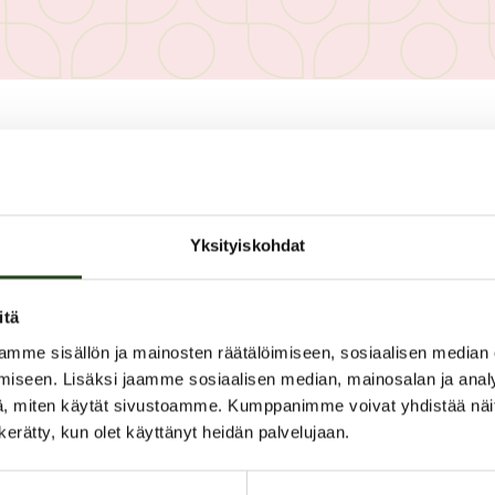
PAHOITTELUT, TARJOUS EI OLE
Yksityiskohdat
itä
mme sisällön ja mainosten räätälöimiseen, sosiaalisen median
iseen. Lisäksi jaamme sosiaalisen median, mainosalan ja analy
Äitienpäivän tarjous
, miten käytät sivustoamme. Kumppanimme voivat yhdistää näitä t
n kerätty, kun olet käyttänyt heidän palvelujaan.
Sydänrasian voit täyttää vaikka suklaal