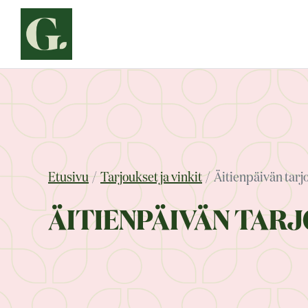
Siirry
sisältöön
Etusivu
Tarjoukset ja vinkit
Äitienpäivän tarj
ÄITIENPÄIVÄN TAR