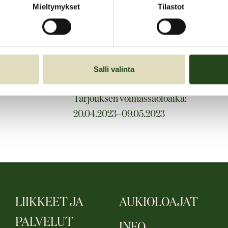
Mieltymykset
Tilastot
kuvan tai tekstin.
28 euroa (norm. 33,95 
Salli valinta
Tarjouksen voimassaoloaika:
20.04.2023–09.05.2023
LIIKKEET JA
AUKIOLOAJAT
PALVELUT
INFO