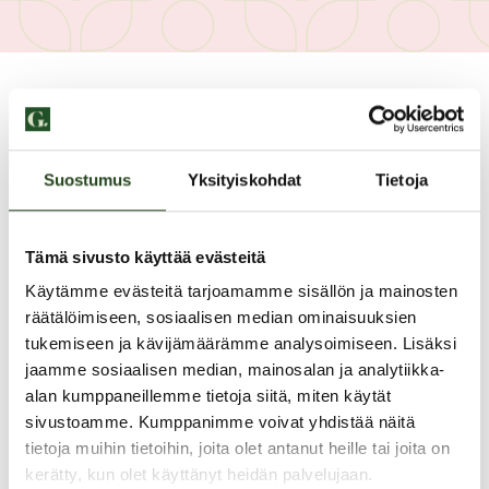
Suostumus
Yksityiskohdat
Tietoja
Tämä sivusto käyttää evästeitä
Käytämme evästeitä tarjoamamme sisällön ja mainosten
räätälöimiseen, sosiaalisen median ominaisuuksien
tukemiseen ja kävijämäärämme analysoimiseen. Lisäksi
jaamme sosiaalisen median, mainosalan ja analytiikka-
alan kumppaneillemme tietoja siitä, miten käytät
sivustoamme. Kumppanimme voivat yhdistää näitä
PAHOITTELUT, TARJOUS EI OLE ENÄÄ VOIMASSA
tietoja muihin tietoihin, joita olet antanut heille tai joita on
kerätty, kun olet käyttänyt heidän palvelujaan.