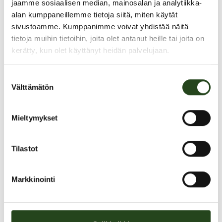
jaamme sosiaalisen median, mainosalan ja analytiikka-
alan kumppaneillemme tietoja siitä, miten käytät
sivustoamme. Kumppanimme voivat yhdistää näitä
tietoja muihin tietoihin, joita olet antanut heille tai joita on
kerätty, kun olet käyttänyt heidän palvelujaan.
Suostumuksen
Välttämätön
valinta
Mieltymykset
Black Friday! Vaatteiden pesut
Tilastot
Black Friday -tarjous!
Markkinointi
Vaatteiden pesut -20%
Tarjous on voimassa vain perjantaina 28.11.2025 pesuun tuoduille ja
maksetuille vaatteille.