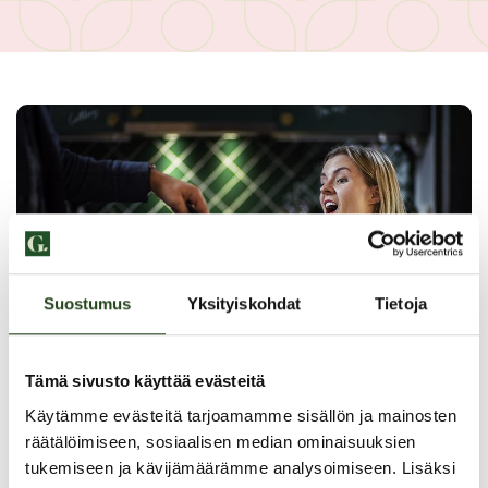
Suostumus
Yksityiskohdat
Tietoja
Tämä sivusto käyttää evästeitä
Käytämme evästeitä tarjoamamme sisällön ja mainosten
räätälöimiseen, sosiaalisen median ominaisuuksien
tukemiseen ja kävijämäärämme analysoimiseen. Lisäksi
PAHOITTELUT, TARJOUS EI OLE ENÄÄ VOIMASSA