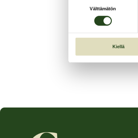
Suostumuksen
Välttämätön
valinta
Kiellä