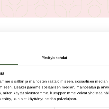
PAHOITTELUT, TARJOUS EI OLE
Yksityiskohdat
itä
mme sisällön ja mainosten räätälöimiseen, sosiaalisen median
iseen. Lisäksi jaamme sosiaalisen median, mainosalan ja analy
BLACK FRIDAY
, miten käytät sivustoamme. Kumppanimme voivat yhdistää näitä t
n kerätty, kun olet käyttänyt heidän palvelujaan.
Kaamosaika on parasta aikaa tunnelmoid