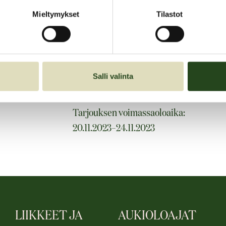
paita päällä, jonka printti loistaa hoh
Mieltymykset
Tilastot
rehellinen tarjous pimeään hintaan, täm
Pari pimeää tarjousta
Salli valinta
Tarjouksen voimassaoloaika:
20.11.2023–24.11.2023
LIIKKEET JA
AUKIOLOAJAT