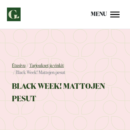
Siirry
sisältöön
MENU
Etusivu
Tarjoukset ja vinkit
Black Week! Mattojen pesut
BLACK WEEK! MATTOJEN
PESUT