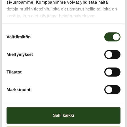
sivustoamme. Kumppanimme voivat yhdistää näitä
tietoja muihin tietoihin, joita olet antanut heille tai joita on
kerätty, kun olet käyttänyt heidän palvelujaan.
Suostumuksen
Välttämätön
valinta
Mieltymykset
Black Week! Mattojen pesut
Tilastot
Black Week -tarjous! Mattojen pesut -15%
Markkinointi
Tarjous on voimassa 24.-29.11.2025.
-15%
Salli kaikki