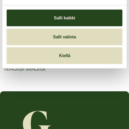
Kahden tuotteen ostajalle kaupan päälle Favora kasvosuihke 200
ml
Salli kaikki
Tervetuloa!
Salli valinta
Favora ihonhoitosarja
Kiellä
Tarjouksen voimassaoloaika:
01.04.2026–30.04.2026