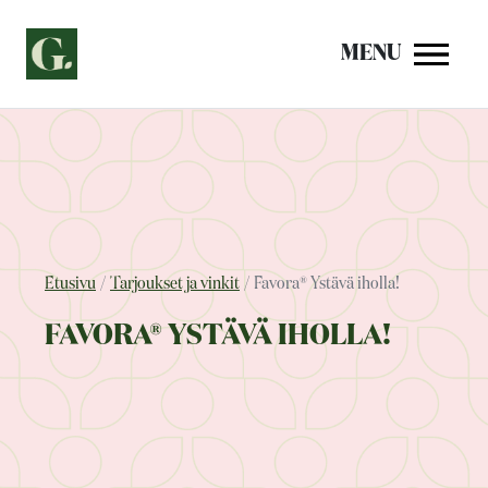
Siirry
sisältöön
MENU
Etusivu
Tarjoukset ja vinkit
Favora® Ystävä iholla!
FAVORA® YSTÄVÄ IHOLLA!