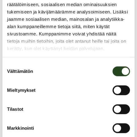
räätälöimiseen, sosiaalisen median ominaisuuksien
PAHOITTELUT, TARJOUS EI OLE ENÄÄ VOIMASSA
tukemiseen ja kävijämäärämme analysoimiseen. Lisäksi
jaamme sosiaalisen median, mainosalan ja analytiikka-
alan kumppaneillemme tietoja siitä, miten käytät
sivustoamme. Kumppanimme voivat yhdistää näitä
tietoja muihin tietoihin, joita olet antanut heille tai joita on
kerätty, kun olet käyttänyt heidän palvelujaan.
Favora® Ystävä iholla!
Suostumuksen
Välttämätön
valinta
Favora® Ystävä iholla!
Mieltymykset
Tuotteilla on allergiatunnus, kehitetty yhteistyössä Allergia-, iho- ja
astmaliiton kanssa.
Tilastot
• Dermatologisesti testattu
• Ei sisällä eläinperäisiä ainesosia, sopii myös vegaaneille.
• Avainlippu, valmistettu Suomessa
Markkinointi