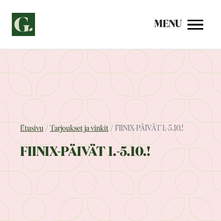
Siirry
sisältöön
MENU
Etusivu
Tarjoukset ja vinkit
FIINIX-PÄIVÄT 1.-5.10.!
FIINIX-PÄIVÄT 1.-5.10.!