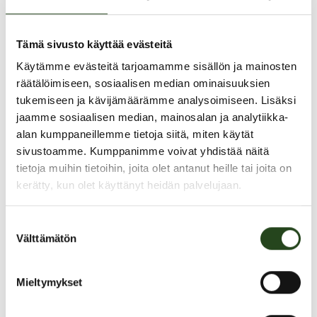
PAHOITTELUT, TARJOUS EI OLE ENÄÄ VOIMASSA
Tämä sivusto käyttää evästeitä
Käytämme evästeitä tarjoamamme sisällön ja mainosten
räätälöimiseen, sosiaalisen median ominaisuuksien
tukemiseen ja kävijämäärämme analysoimiseen. Lisäksi
jaamme sosiaalisen median, mainosalan ja analytiikka-
alan kumppaneillemme tietoja siitä, miten käytät
sivustoamme. Kumppanimme voivat yhdistää näitä
tietoja muihin tietoihin, joita olet antanut heille tai joita on
kerätty, kun olet käyttänyt heidän palvelujaan.
FIINIX-PÄIVÄT 1.-5.10.!
Suostumuksen
Välttämätön
valinta
FEnixissä on nyt FIINIX-PÄIVÄT!
Fenix Kauneus tarjoaa 1.-5.10. ajan huikeita etuja valittuihin Fenixin
Mieltymykset
palveluihin lokakuulle.
Katso upeat edut somekanavistamme tai ajanvarauksesta omasta