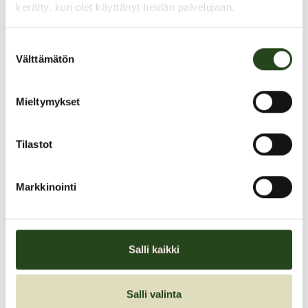
kerätty, kun olet käyttänyt heidän palvelujaan.
Suostumuksen
Välttämätön
valinta
Heinäkuun avaintarjoukset 2
Mieltymykset
Tarjoukset ovat voimassa kaikille asiakkaille tämän kuun loppuun.
Tilastot
TERVETULOA!
Markkinointi
Heinäkuun avaintarjoukset
Salli kaikki
Tarjouksen voimassaoloaika:
01.07.2026–31.07.2026
Salli valinta