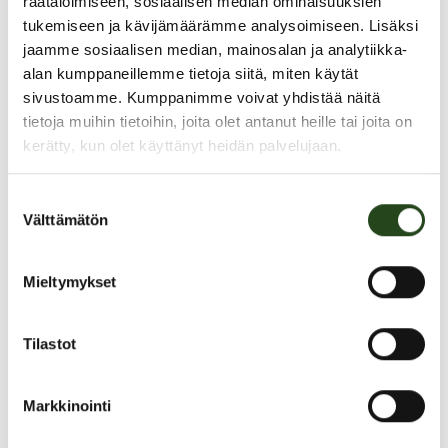
räätälöimiseen, sosiaalisen median ominaisuuksien
tukemiseen ja kävijämäärämme analysoimiseen. Lisäksi
jaamme sosiaalisen median, mainosalan ja analytiikka-
alan kumppaneillemme tietoja siitä, miten käytät
sivustoamme. Kumppanimme voivat yhdistää näitä
tietoja muihin tietoihin, joita olet antanut heille tai joita on
PAHOITTELUT, TARJOUS EI OLE ENÄÄ VOIMASSA
kerätty, kun olet käyttänyt heidän palvelujaan.
Suostumuksen
Välttämätön
valinta
Mieltymykset
Ilmainen korvien kurkistus to 23.5 klo
Tilastot
15-17.
Torstaina vietetään Granipäivää!
Markkinointi
Sen kunniaksi terveyspiste järjestää ilmaisen korviin kurkistuksen