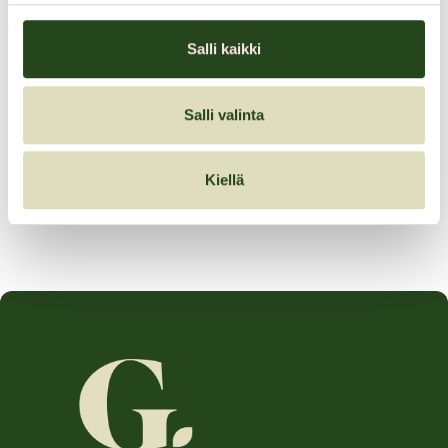
ja korvasuihke esittelyn Kauniaisten apteekin puolella to 23.5 klo
15-17.
Salli kaikki
Tervetuloa!
Salli valinta
Ilmainen korvien kurkistus
Kiellä
Tarjouksen voimassaoloaika:
23.05.2024–23.05.2024